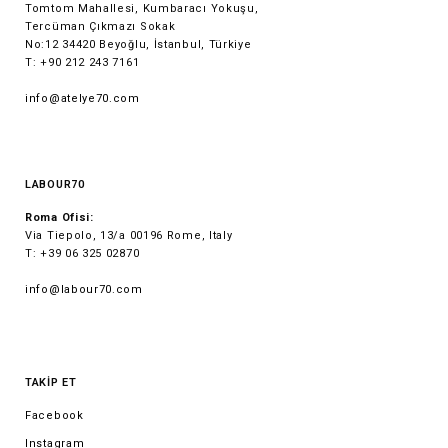
Tomtom Mahallesi, Kumbaracı Yokuşu,
Tercüman Çıkmazı Sokak
No:12 34420 Beyoğlu, İstanbul, Türkiye
T: +90 212 243 7161
info@atelye70.com
LABOUR70
Roma Ofisi:
Via Tiepolo, 13/a 00196 Rome, Italy
T: +39 06 325 02870
info@labour70.com
TAKİP ET
Facebook
Instagram