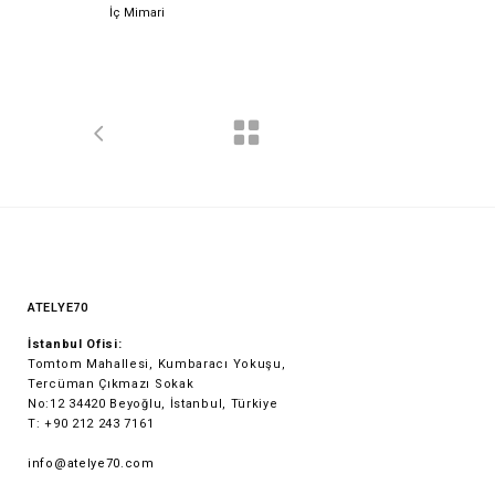
İç Mimari
ATELYE70
İstanbul Ofisi:
Tomtom Mahallesi, Kumbaracı Yokuşu,
Tercüman Çıkmazı Sokak
No:12 34420 Beyoğlu, İstanbul, Türkiye
T: +90 212 243 7161
info@atelye70.com