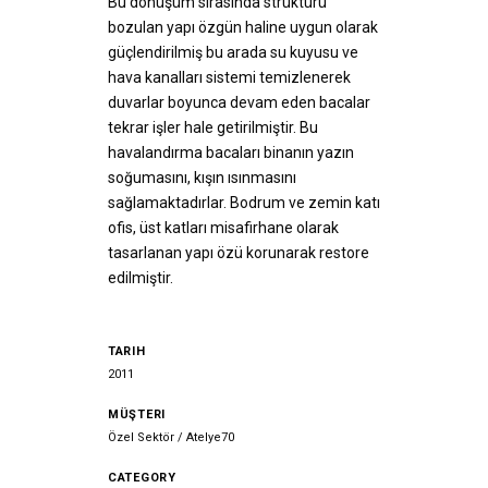
Bu dönüşüm sırasında strüktürü
bozulan yapı özgün haline uygun olarak
güçlendirilmiş bu arada su kuyusu ve
hava kanalları sistemi temizlenerek
duvarlar boyunca devam eden bacalar
tekrar işler hale getirilmiştir. Bu
havalandırma bacaları binanın yazın
soğumasını, kışın ısınmasını
sağlamaktadırlar. Bodrum ve zemin katı
ofis, üst katları misafirhane olarak
tasarlanan yapı özü korunarak restore
edilmiştir.
TARIH
2011
MÜŞTERI
Özel Sektör / Atelye70
CATEGORY