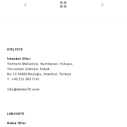
ATELYE70
İstanbul Ofisi:
Tomtom Mahallesi, Kumbaracı Yokuşu,
Tercüman Çıkmazı Sokak
No:12 34420 Beyoğlu, İstanbul, Türkiye
T: +90 212 243 7161
info@atelye70.com
LABOUR70
Roma Ofisi: